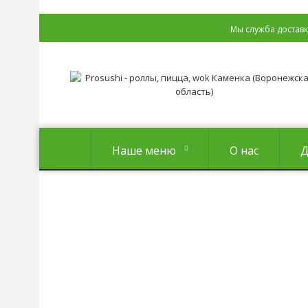
Мы служба достав
Наше меню
О нас
Д