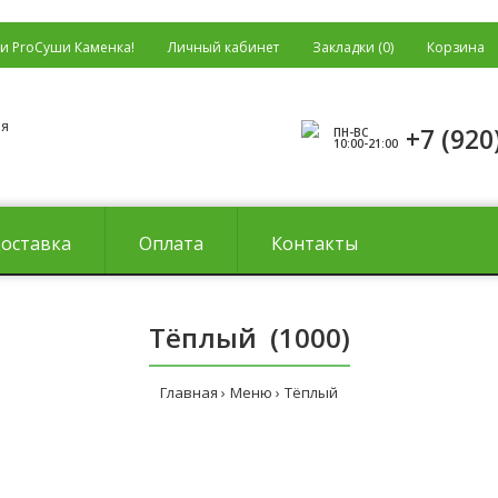
ки ProСуши Каменка!
Личный кабинет
Закладки (0)
Корзина
+7 (920
ПН-ВС
10:00-21:00
оставка
Оплата
Контакты
Тёплый (1000)
Главная
Меню
Тёплый