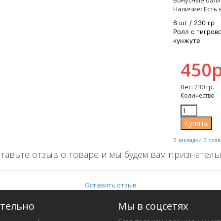
Бонусные балл
Наличие:
Есть 
8 шт / 230 гр
Ролл с тигров
кунжуте
450р
Вес: 230 гр.
Количество
В закладки
В сра
тавьте отзыв о товаре и мы будем вам признател
Оставить отзыв
тельно
Мы в соцсетях