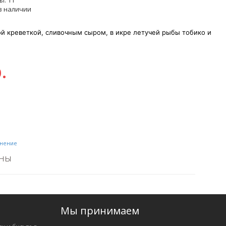
ы:
11
в наличии
ой креветкой, сливочным сыром, в икре летучей рыбы тобико и
.
внение
ьны
Мы принимаем